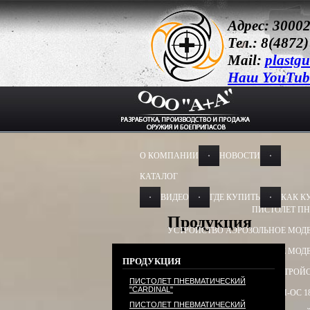
Адрес: 30002
Тел.: 8(4872)
Mail:
plastg
Наш YouTub
О КОМПАНИИ
НОВОСТИ
КАТАЛОГ
ВИДЕО
ГДЕ КУПИТЬ
КАК К
ПИСТОЛЕТ ПН
Продукция
УСТРОЙСТВО АЭРОЗОЛЬНОЕ МОДЕ
УСТРОЙСТВО АЭРОЗОЛЬНОЕ МОДЕ
ПРОДУКЦИЯ
УСТРОЙСТВО ПУСКОВОЕ
УСТРОЙС
ПИСТОЛЕТ ПНЕВМАТИЧЕСКИЙ
"CARDINAL"
БАМ-ОС+CR 13Х50, 13Х60
БАМ-ОС 1
ПИСТОЛЕТ ПНЕВМАТИЧЕСКИЙ