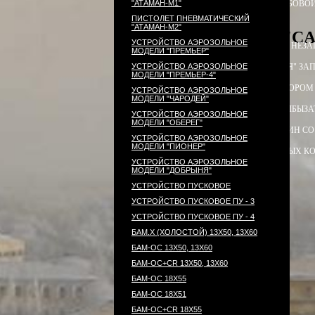
"АТАМАН-М1"
ПАТРОН СИГНАЛЬНЫЙ РЕЗЬБОВОЙ
ПИСТОЛЕТ ПНЕВМАТИЧЕСКИЙ
"АТАМАН-М2"
PCP-пистолет "CA
УСТРОЙСТВО АЭРОЗОЛЬНОЕ
ЭЛЕКТРОПРИКЛАД
ПРИКЛАД НЕЗА
МОДЕЛИ "ПРЕМЬЕР"
УСТРОЙСТВО АЭРОЗОЛЬНОЕ
ПРИКЛАД - КОЛБА ("ГОРЯЧАЯ" ЗАП
МОДЕЛИ "ПРЕМЬЕР-4"
ПРИКЛАД - КОЛБА С РЕДУКТОРОМ
УСТРОЙСТВО АЭРОЗОЛЬНОЕ
МОДЕЛИ "ЧАРОДЕЙ"
РЕДУКТОР ПОПЕРЕЧНЫЙ
КОЛБЫ
ЗА
УСТРОЙСТВО АЭРОЗОЛЬНОЕ
МОДЕЛИ "ОБЕРЕГ"
СТВОЛ - 320
МАГАЗИН
МАГАЗИН СО
УСТРОЙСТВО АЭРОЗОЛЬНОЕ
МОДЕЛИ "ПИОНЕР"
КОМПЛЕКТ УПЛОТНИТЕЛЬНЫХ К
УСТРОЙСТВО АЭРОЗОЛЬНОЕ
МОДЕЛИ "ДОБРЫНЯ"
УСТРОЙСТВО ПУСКОВОЕ
УСТРОЙСТВО ПУСКОВОЕ ПУ - 3
УСТРОЙСТВО ПУСКОВОЕ ПУ - 4
БАМ.Х (ХОЛОСТОЙ) 13Х50, 13Х60
БАМ-ОС 13Х50, 13Х60
БАМ-ОС+CR 13Х50, 13Х60
БАМ-ОС 18Х55
БАМ-ОС 18Х51
БАМ-OC+CR 18X55