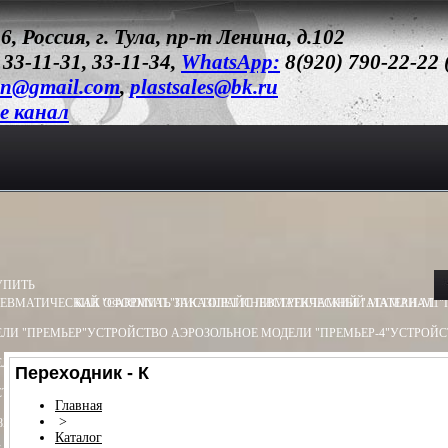
6, Россия, г. Тула, пр-т Ленина, д.102
 33-11-31, 33-11-34,
WhatsApp:
8(920) 790-22-22
un@gmail.com
,
plastsales@bk.ru
e канал
УПИТЬ
ЕВМАТИЧЕСКИЙ "CARDINAL"
КАК ОФОРМИТЬ ЗАКАЗ
ПИСТОЛЕТ ПНЕВМАТИЧЕСКИЙ "АТАМАН-М1"
ПРАЙС ЛИСТ
РЕКЛАМНЫЙ МАТЕРИАЛ
ЛИ "ПРЕМЬЕР"
УСТРОЙСТВО АЭРОЗОЛЬНОЕ МОДЕЛИ "ПРЕМЬЕР-4"
УСТРОЙС
ЛИ "ОБЕРЕГ"
УСТРОЙСТВО АЭРОЗОЛЬНОЕ МОДЕЛИ "ПИОНЕР"
УСТРОЙСТВО 
Переходник - К
ТВО ПУСКОВОЕ ПУ - 3
УСТРОЙСТВО ПУСКОВОЕ ПУ - 4
БАМ.Х (ХОЛОСТОЙ) 13
Главная
>
8Х55
БАМ-ОС 18Х51
БАМ-OC+CR 18X55
БАМ-ОС+CR 18Х51
БАМ.Р-ОС 18Х60
Каталог