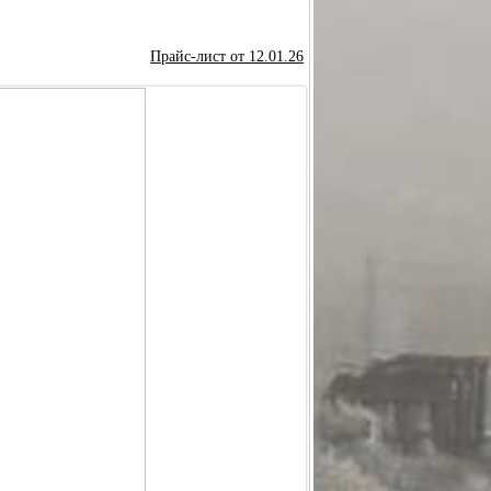
УНДМОДЕРАТОР ИНТЕГРИРОВАННЫЙ МИ-320
Прайс-лист от 12.01.26
СБОРЕ
ПРАВКА) В СБОРЕ
Р
РЕДУКТОР ОСЕВОЙ "ГОРЯЧАЯ ЗАПРАВКА"
САЛЬНАЯ (КОМПЛЕКТ С КРЕПЕЖОМ)
СТВОЛ
РЕХОДНИК G1/8 - КВИК
ЦЕВЬЁ
МАНОМЕТР
СМП МОДЕЛИ "HAMMER"
ция