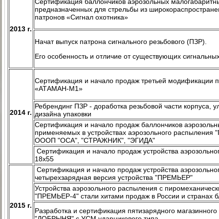
Сертификация баллончиков аэрозольных малогабаритны
предназначенных для стрельбы из широкораспространен
патронов «Сигнал охотника»
2013 г.
Начат выпуск патрона сигнального резьбового (ПЗР).
Его особенность и отличие от существующих сигнальны
Сертификация и начало продаж третьей модификации п
«АТАМАН-М1»
Ребрендинг ПЗР - доработка резьбовой части корпуса, у
2014 г.
дизайна упаковки
Сертификация и начало продаж баллончиков аэрозольн
применяемых в устройствах аэрозольного распыления "
ОООП "ОСА", "СТРАЖНИК", "ЭГИДА"
Сертификация и начало продаж устройства аэрозольн
18х55
Сертификация и начало продаж устройства аэрозольно
четырехзарядная версия устройства "ПРЕМЬЕР"
Устройства аэрозольного распыления с пиромеханиче
"ПРЕМЬЕР-4" стали хитами продаж в России и странах б
2015 г.
Разработка и сертификация пятизарядного магазинного
"ДОБРЫНЯ" с УСМ ударникового типа.