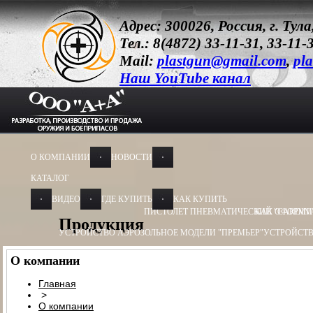
Адрес: 300026, Россия, г. Ту
Тел.: 8(4872) 33-11-31, 33-11-
Mail:
plastgun@gmail.com
,
pla
Наш YouTube канал
О КОМПАНИИ
НОВОСТИ
КАТАЛОГ
ВИДЕО
ГДЕ КУПИТЬ
КАК КУПИТЬ
ПИСТОЛЕТ ПНЕВМАТИЧЕСКИЙ "CARDIN
КАК ОФОРМИ
Продукция
УСТРОЙСТВО АЭРОЗОЛЬНОЕ МОДЕЛИ "ПРЕМЬЕР"
УСТРОЙСТВ
УСТРОЙСТВО АЭРОЗОЛЬНОЕ МОДЕЛИ "ОБЕРЕГ"
УСТРОЙСТВО
О компании
УСТРОЙСТВО ПУСКОВОЕ
УСТРОЙСТВО ПУСКОВОЕ ПУ - 3
УСТ
Главная
>
БАМ-ОС+CR 13Х50, 13Х60
БАМ-ОС 18Х55
БАМ-ОС 18Х51
БАМ-OC+
О компании