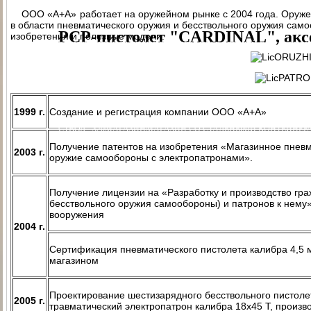
ПАТРОН СИГНАЛЬНЫЙ РЕЗЬБОВОЙ ("СИГНАЛ ОХОТНИКА")
П
ООО «А+А» работает на оружейном рынке с 2004 года. Оружейн
в области пневматического оружия и бесствольного оружия сам
PCP-пистолет "CARDINAL", акс
изобретения и полезные модели.
ЭЛЕКТРОПРИКЛАД
ПРИКЛАД НЕЗАПРАВЛЯЕМЫЙ В СБОРЕ
ПРИ
ПРИКЛАД - КОЛБА ("ГОРЯЧАЯ" ЗАПРАВКА) В СБОРЕ
ПРИКЛАД 
ПРИКЛАД - КОЛБА С РЕДУКТОРОМ ПОПЕРЕЧНЫМ В СБОРЕ
ПЕ
РЕДУКТОР ПОПЕРЕЧНЫЙ
КОЛБЫ
ЗАТЫЛЬНИК КОЛБЫ ⌀60-61 В 
1999 г.
Создание и регистрация компании ООО «А+А»
СТВОЛ - 320
МАГАЗИН
МАГАЗИН СО СТАЛЬНЫМИ КОНТЕЙНЕР
Получение патентов на изобретения «Магазинное пневм
КОМПЛЕКТ УПЛОТНИТЕЛЬНЫХ КОЛЕЦ
КОНТЕЙНЕР
ПЕРЕХОД
2003 г.
оружие самообороны с электропатронами».
Получение лицензии на «Разработку и производство гра
бесствольного оружия самообороны) и патронов к нему»
вооружения
2004 г.
Сертификация пневматического пистолета калибра 4,
магазином
Проектирование шестизарядного бесствольного пистол
2005 г.
травматический электропатрон калибра 18х45 Т, прои