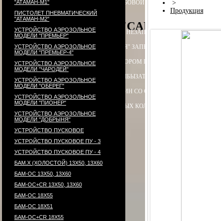
"АТАМАН-М1"
ПАТРОН СИГНАЛЬНЫЙ РЕЗЬБОВОЙ ("СИГНАЛ ОХОТНИКА")
>
П
Продукция
ПИСТОЛЕТ ПНЕВМАТИЧЕСКИЙ
"АТАМАН-М2"
PCP-пистолет "CARDINAL", акс
УСТРОЙСТВО АЭРОЗОЛЬНОЕ
ЭЛЕКТРОПРИКЛАД
ПРИКЛАД НЕЗАПРАВЛЯЕМЫЙ В СБОРЕ
ПРИ
МОДЕЛИ "ПРЕМЬЕР"
УСТРОЙСТВО АЭРОЗОЛЬНОЕ
ПРИКЛАД - КОЛБА ("ГОРЯЧАЯ" ЗАПРАВКА) В СБОРЕ
ПРИКЛАД 
МОДЕЛИ "ПРЕМЬЕР-4"
ПРИКЛАД - КОЛБА С РЕДУКТОРОМ ПОПЕРЕЧНЫМ В СБОРЕ
ПЕ
УСТРОЙСТВО АЭРОЗОЛЬНОЕ
МОДЕЛИ "ЧАРОДЕЙ"
РЕДУКТОР ПОПЕРЕЧНЫЙ
КОЛБЫ
ЗАТЫЛЬНИК КОЛБЫ ⌀60-61 В 
УСТРОЙСТВО АЭРОЗОЛЬНОЕ
МОДЕЛИ "ОБЕРЕГ"
СТВОЛ - 320
МАГАЗИН
МАГАЗИН СО СТАЛЬНЫМИ КОНТЕЙНЕР
УСТРОЙСТВО АЭРОЗОЛЬНОЕ
МОДЕЛИ "ПИОНЕР"
КОМПЛЕКТ УПЛОТНИТЕЛЬНЫХ КОЛЕЦ
КОНТЕЙНЕР
ПЕРЕХОД
УСТРОЙСТВО АЭРОЗОЛЬНОЕ
МОДЕЛИ "ДОБРЫНЯ"
УСТРОЙСТВО ПУСКОВОЕ
УСТРОЙСТВО ПУСКОВОЕ ПУ - 3
УСТРОЙСТВО ПУСКОВОЕ ПУ - 4
БАМ.Х (ХОЛОСТОЙ) 13Х50, 13Х60
БАМ-ОС 13Х50, 13Х60
БАМ-ОС+CR 13Х50, 13Х60
БАМ-ОС 18Х55
БАМ-ОС 18Х51
БАМ-OC+CR 18X55