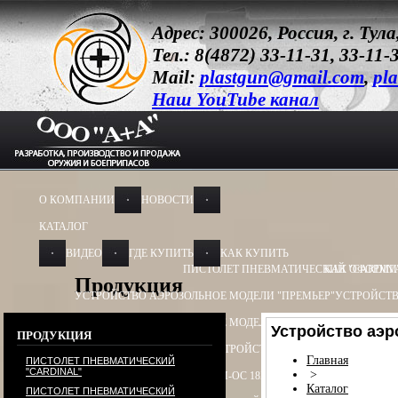
Адрес: 300026, Россия, г. Ту
Тел.: 8(4872) 33-11-31, 33-11-
Mail:
plastgun@gmail.com
,
pla
Наш YouTube канал
О КОМПАНИИ
НОВОСТИ
КАТАЛОГ
ВИДЕО
ГДЕ КУПИТЬ
КАК КУПИТЬ
ПИСТОЛЕТ ПНЕВМАТИЧЕСКИЙ "CARDIN
КАК ОФОРМИ
Продукция
УСТРОЙСТВО АЭРОЗОЛЬНОЕ МОДЕЛИ "ПРЕМЬЕР"
УСТРОЙСТВ
УСТРОЙСТВО АЭРОЗОЛЬНОЕ МОДЕЛИ "ОБЕРЕГ"
УСТРОЙСТВО
Устройство аэ
ПРОДУКЦИЯ
УСТРОЙСТВО ПУСКОВОЕ
УСТРОЙСТВО ПУСКОВОЕ ПУ - 3
УСТ
Главная
ПИСТОЛЕТ ПНЕВМАТИЧЕСКИЙ
"CARDINAL"
>
БАМ-ОС+CR 13Х50, 13Х60
БАМ-ОС 18Х55
БАМ-ОС 18Х51
БАМ-OC+
Каталог
ПИСТОЛЕТ ПНЕВМАТИЧЕСКИЙ