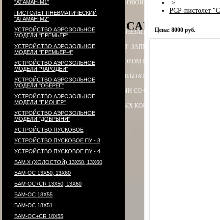
"АТАМАН-М1"
ПАТРОН СИГНАЛЬНЫЙ РЕЗЬБОВОЙ ("СИГНАЛ ОХОТНИКА")
>
П
PCP-пистолет "
ПИСТОЛЕТ ПНЕВМАТИЧЕСКИЙ
"АТАМАН-М2"
PCP-пистолет "CARDINAL", акс
УСТРОЙСТВО АЭРОЗОЛЬНОЕ
Цена: 8000 руб.
ЭЛЕКТРОПРИКЛАД
ПРИКЛАД НЕЗАПРАВЛЯЕМЫЙ В СБОРЕ
ПРИ
МОДЕЛИ "ПРЕМЬЕР"
УСТРОЙСТВО АЭРОЗОЛЬНОЕ
ПРИКЛАД - КОЛБА ("ГОРЯЧАЯ" ЗАПРАВКА) В СБОРЕ
ПРИКЛАД 
МОДЕЛИ "ПРЕМЬЕР-4"
ПРИКЛАД - КОЛБА С РЕДУКТОРОМ ПОПЕРЕЧНЫМ В СБОРЕ
ПЕ
УСТРОЙСТВО АЭРОЗОЛЬНОЕ
МОДЕЛИ "ЧАРОДЕЙ"
РЕДУКТОР ПОПЕРЕЧНЫЙ
КОЛБЫ
ЗАТЫЛЬНИК КОЛБЫ ⌀60-61 В 
УСТРОЙСТВО АЭРОЗОЛЬНОЕ
МОДЕЛИ "ОБЕРЕГ"
СТВОЛ - 320
МАГАЗИН
МАГАЗИН СО СТАЛЬНЫМИ КОНТЕЙНЕР
УСТРОЙСТВО АЭРОЗОЛЬНОЕ
МОДЕЛИ "ПИОНЕР"
КОМПЛЕКТ УПЛОТНИТЕЛЬНЫХ КОЛЕЦ
КОНТЕЙНЕР
ПЕРЕХОД
УСТРОЙСТВО АЭРОЗОЛЬНОЕ
МОДЕЛИ "ДОБРЫНЯ"
УСТРОЙСТВО ПУСКОВОЕ
УСТРОЙСТВО ПУСКОВОЕ ПУ - 3
УСТРОЙСТВО ПУСКОВОЕ ПУ - 4
БАМ.Х (ХОЛОСТОЙ) 13Х50, 13Х60
БАМ-ОС 13Х50, 13Х60
БАМ-ОС+CR 13Х50, 13Х60
БАМ-ОС 18Х55
БАМ-ОС 18Х51
БАМ-OC+CR 18X55