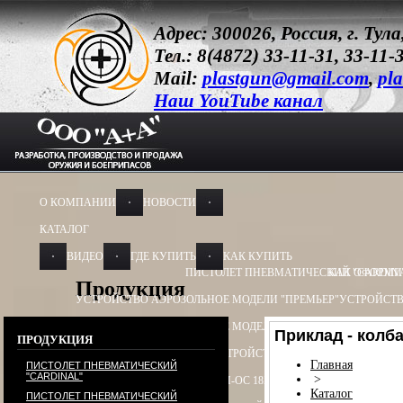
Адрес: 300026, Россия, г. Ту
Тел.: 8(4872) 33-11-31, 33-11-
Mail:
plastgun@gmail.com
,
pla
Наш YouTube канал
О КОМПАНИИ
НОВОСТИ
КАТАЛОГ
ВИДЕО
ГДЕ КУПИТЬ
КАК КУПИТЬ
ПИСТОЛЕТ ПНЕВМАТИЧЕСКИЙ "CARDIN
КАК ОФОРМИ
Продукция
УСТРОЙСТВО АЭРОЗОЛЬНОЕ МОДЕЛИ "ПРЕМЬЕР"
УСТРОЙСТВ
УСТРОЙСТВО АЭРОЗОЛЬНОЕ МОДЕЛИ "ОБЕРЕГ"
УСТРОЙСТВО
Приклад - колба
ПРОДУКЦИЯ
УСТРОЙСТВО ПУСКОВОЕ
УСТРОЙСТВО ПУСКОВОЕ ПУ - 3
УСТ
Главная
ПИСТОЛЕТ ПНЕВМАТИЧЕСКИЙ
"CARDINAL"
>
БАМ-ОС+CR 13Х50, 13Х60
БАМ-ОС 18Х55
БАМ-ОС 18Х51
БАМ-OC+
Каталог
ПИСТОЛЕТ ПНЕВМАТИЧЕСКИЙ