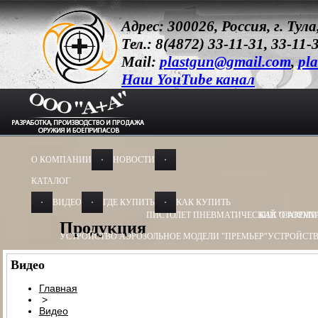
Адрес: 300026, Россия, г. Ту
Тел.: 8(4872) 33-11-31, 33-11-
Mail:
plastgun@gmail.com
,
pla
Наш YouTube канал
О КОМПАНИИ
НОВОСТИ
КАТАЛОГ
ВИДЕО
ГДЕ КУПИТЬ
КАК КУПИТЬ
ПИСТОЛЕТ ПНЕВМАТИЧЕСКИЙ "CARDIN
КАК ОФОРМИ
Продукция
УСТРОЙСТВО АЭРОЗОЛЬНОЕ МОДЕЛИ "ПРЕМЬЕР"
УСТРОЙСТВ
УСТРОЙСТВО АЭРОЗОЛЬНОЕ МОДЕЛИ "ОБЕРЕГ"
УСТРОЙСТВО
Видео
УСТРОЙСТВО ПУСКОВОЕ
УСТРОЙСТВО ПУСКОВОЕ ПУ - 3
УСТ
Главная
>
БАМ-ОС+CR 13Х50, 13Х60
БАМ-ОС 18Х55
БАМ-ОС 18Х51
БАМ-OC+
Видео