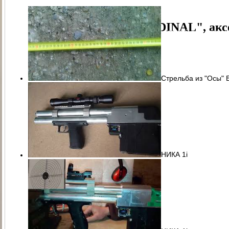
ПАТРОН СИГНАЛЬНЫЙ РЕЗЬБОВОЙ ("СИГНАЛ ОХОТНИКА")
П
PCP-пистолет "CARDINAL", акс
ЭЛЕКТРОПРИКЛАД
ПРИКЛАД НЕЗАПРАВЛЯЕМЫЙ В СБОРЕ
ПРИ
ПРИКЛАД - КОЛБА ("ГОРЯЧАЯ" ЗАПРАВКА) В СБОРЕ
ПРИКЛАД 
ПРИКЛАД - КОЛБА С РЕДУКТОРОМ ПОПЕРЕЧНЫМ В СБОРЕ
ПЕ
Стрельба из "Осы"
РЕДУКТОР ПОПЕРЕЧНЫЙ
КОЛБЫ
ЗАТЫЛЬНИК КОЛБЫ ⌀60-61 В 
СТВОЛ - 320
МАГАЗИН
МАГАЗИН СО СТАЛЬНЫМИ КОНТЕЙНЕР
КОМПЛЕКТ УПЛОТНИТЕЛЬНЫХ КОЛЕЦ
КОНТЕЙНЕР
ПЕРЕХОД
НИКА 1i