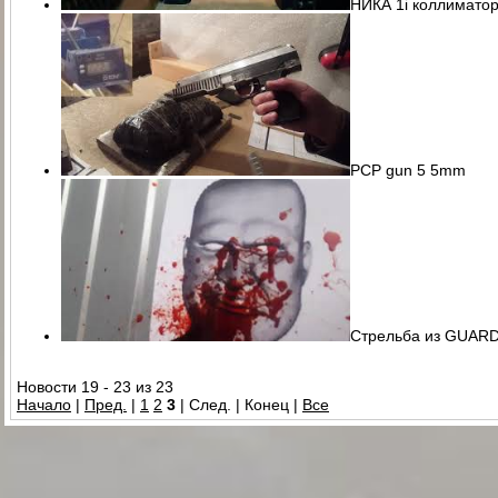
НИКА 1i коллимато
PCP gun 5 5mm
Стрельба из GUARD
Новости 19 - 23 из 23
Начало
|
Пред.
|
1
2
3
| След. | Конец
|
Все