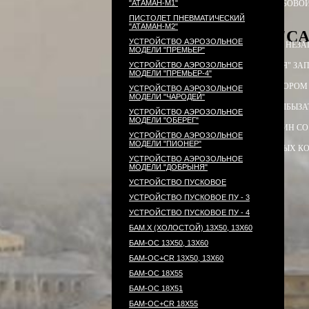
"АТАМАН-М1"
ПАТРОН СИГНАЛЬНЫЙ РЕЗЬБОВОЙ
ПИСТОЛЕТ ПНЕВМАТИЧЕСКИЙ
"АТАМАН-М2"
PCP-пистолет "CA
УСТРОЙСТВО АЭРОЗОЛЬНОЕ
ЭЛЕКТРОПРИКЛАД
ПРИКЛАД НЕЗА
МОДЕЛИ "ПРЕМЬЕР"
УСТРОЙСТВО АЭРОЗОЛЬНОЕ
ПРИКЛАД - КОЛБА ("ГОРЯЧАЯ" ЗАП
МОДЕЛИ "ПРЕМЬЕР-4"
ПРИКЛАД - КОЛБА С РЕДУКТОРОМ
УСТРОЙСТВО АЭРОЗОЛЬНОЕ
МОДЕЛИ "ЧАРОДЕЙ"
РЕДУКТОР ПОПЕРЕЧНЫЙ
КОЛБЫ
ЗА
УСТРОЙСТВО АЭРОЗОЛЬНОЕ
МОДЕЛИ "ОБЕРЕГ"
СТВОЛ - 320
МАГАЗИН
МАГАЗИН СО
УСТРОЙСТВО АЭРОЗОЛЬНОЕ
МОДЕЛИ "ПИОНЕР"
КОМПЛЕКТ УПЛОТНИТЕЛЬНЫХ К
УСТРОЙСТВО АЭРОЗОЛЬНОЕ
МОДЕЛИ "ДОБРЫНЯ"
УСТРОЙСТВО ПУСКОВОЕ
УСТРОЙСТВО ПУСКОВОЕ ПУ - 3
УСТРОЙСТВО ПУСКОВОЕ ПУ - 4
БАМ.Х (ХОЛОСТОЙ) 13Х50, 13Х60
БАМ-ОС 13Х50, 13Х60
БАМ-ОС+CR 13Х50, 13Х60
БАМ-ОС 18Х55
БАМ-ОС 18Х51
БАМ-OC+CR 18X55