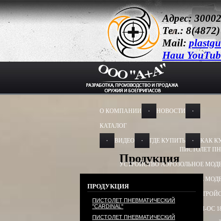
Адрес: 30002
Тел.: 8(4872)
Mail:
plastg
Наш YouTub
О КОМПАНИИ
НОВОСТИ
КАТАЛОГ
ВИДЕО
ГДЕ КУПИТЬ
КАК К
ПИСТОЛЕТ ПН
Продукция
УСТРОЙСТВО АЭРОЗОЛЬНОЕ МОДЕ
УСТРОЙСТВО АЭРОЗОЛЬНОЕ МОДЕ
ПРОДУКЦИЯ
УСТРОЙСТВО ПУСКОВОЕ
УСТРОЙС
ПИСТОЛЕТ ПНЕВМАТИЧЕСКИЙ
"CARDINAL"
БАМ-ОС+CR 13Х50, 13Х60
БАМ-ОС 1
ПИСТОЛЕТ ПНЕВМАТИЧЕСКИЙ