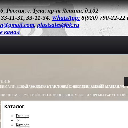
6, Россия, г. Тула, пр-т Ленина, д.102
 33-11-31, 33-11-34,
WhatsApp:
8(920) 790-22-22
un@gmail.com
,
plastsales@bk.ru
e канал
УПИТЬ
ЕВМАТИЧЕСКИЙ "CARDINAL"
КАК ОФОРМИТЬ ЗАКАЗ
ПИСТОЛЕТ ПНЕВМАТИЧЕСКИЙ "АТАМАН-М1"
ПРАЙС ЛИСТ
РЕКЛАМНЫЙ МАТЕРИАЛ
ЛИ "ПРЕМЬЕР"
УСТРОЙСТВО АЭРОЗОЛЬНОЕ МОДЕЛИ "ПРЕМЬЕР-4"
УСТРОЙС
ЛИ "ОБЕРЕГ"
УСТРОЙСТВО АЭРОЗОЛЬНОЕ МОДЕЛИ "ПИОНЕР"
УСТРОЙСТВО 
Каталог
ТВО ПУСКОВОЕ ПУ - 3
УСТРОЙСТВО ПУСКОВОЕ ПУ - 4
БАМ.Х (ХОЛОСТОЙ) 13
Главная
>
8Х55
БАМ-ОС 18Х51
БАМ-OC+CR 18X55
БАМ-ОС+CR 18Х51
БАМ.Р-ОС 18Х60
Каталог