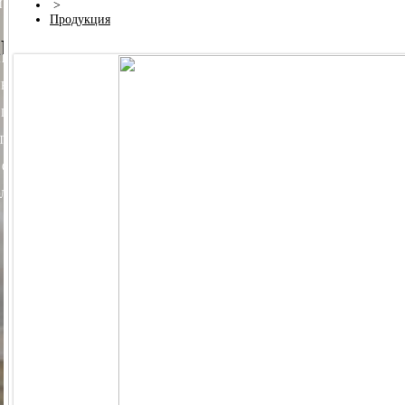
 ("СИГНАЛ ОХОТНИКА")
>
ПАТРОН ЗВУКОВОЙ РЕЗЬБОВОЙ ("ГРОМ")
Продукция
САУНДМОДЕРАТОР
СА
RDINAL", аксессуары и ЗИП
ПРАВЛЯЕМЫЙ В СБОРЕ
ПРИКЛАД - РЕЗЕРВУАР В СБОРЕ
ПРИКЛАД - КОЛБА В 
РАВКА) В СБОРЕ
ПРИКЛАД - КОЛБА С РЕДУКТОРОМ ОСЕВЫМ ("ГОРЯЧАЯ" ЗА
 ПОПЕРЕЧНЫМ В СБОРЕ
ПЕРЕХОДНИК - К
ПЕРЕХОДНИК КГЗ
ПЕРЕХОДНИК КГЗ
ТЫЛЬНИК КОЛБЫ ⌀60-61 В СБОРЕ
ПЛАНКИ ВИВЕРА
ПЛАНКА ВИВЕРА УНИВЕР
 СТАЛЬНЫМИ КОНТЕЙНЕРАМИ
МАГАЗИН-А, МАГАЗИН-АП
ШТУЦЕР - КВИК
ПЕ
ОЛЕЦ
КОНТЕЙНЕР
ПЕРЕХОДНИК НА ОГНЕТУШИТЕЛЬ
Иная продук