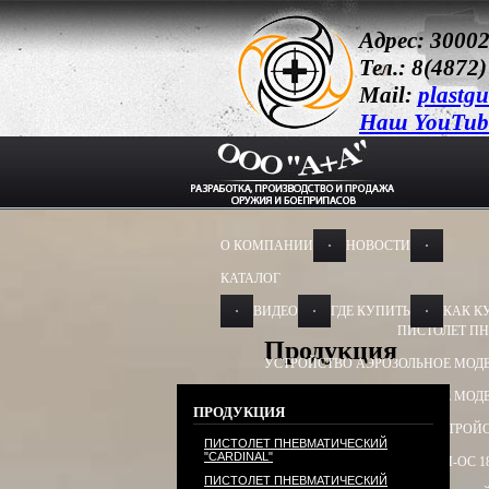
Адрес: 30002
Тел.: 8(4872)
Mail:
plastg
Наш YouTub
О КОМПАНИИ
НОВОСТИ
КАТАЛОГ
ВИДЕО
ГДЕ КУПИТЬ
КАК К
ПИСТОЛЕТ ПН
Продукция
УСТРОЙСТВО АЭРОЗОЛЬНОЕ МОДЕ
УСТРОЙСТВО АЭРОЗОЛЬНОЕ МОДЕ
ПРОДУКЦИЯ
УСТРОЙСТВО ПУСКОВОЕ
УСТРОЙС
ПИСТОЛЕТ ПНЕВМАТИЧЕСКИЙ
"CARDINAL"
БАМ-ОС+CR 13Х50, 13Х60
БАМ-ОС 1
ПИСТОЛЕТ ПНЕВМАТИЧЕСКИЙ