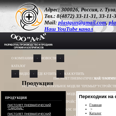
Адрес: 300026, Россия, г. Ту
Тел.: 8(4872) 33-11-31, 33-11-
Mail:
plastgun@gmail.com
,
pla
Наш YouTube канал
О КОМПАНИИ
НОВОСТИ
КАТАЛОГ
ВИДЕО
ГДЕ КУПИТЬ
КАК КУПИТЬ
ПИСТОЛЕТ ПНЕВМАТИЧЕСКИЙ "CARDIN
КАК ОФОРМИ
Продукция
УСТРОЙСТВО АЭРОЗОЛЬНОЕ МОДЕЛИ "ПРЕМЬЕР"
УСТРОЙСТВ
УСТРОЙСТВО АЭРОЗОЛЬНОЕ МОДЕЛИ "ОБЕРЕГ"
УСТРОЙСТВО
Переходник на 
ПРОДУКЦИЯ
УСТРОЙСТВО ПУСКОВОЕ
УСТРОЙСТВО ПУСКОВОЕ ПУ - 3
УСТ
Главная
ПИСТОЛЕТ ПНЕВМАТИЧЕСКИЙ
"CARDINAL"
>
БАМ-ОС+CR 13Х50, 13Х60
БАМ-ОС 18Х55
БАМ-ОС 18Х51
БАМ-OC+
Каталог
ПИСТОЛЕТ ПНЕВМАТИЧЕСКИЙ