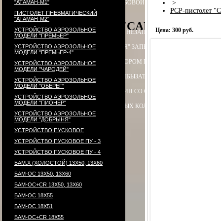
"АТАМАН-М1"
ПАТРОН СИГНАЛЬНЫЙ РЕЗЬБОВОЙ ("СИГНАЛ ОХОТНИКА")
>
П
PCP-пистолет "
ПИСТОЛЕТ ПНЕВМАТИЧЕСКИЙ
"АТАМАН-М2"
PCP-пистолет "CARDINAL", акс
УСТРОЙСТВО АЭРОЗОЛЬНОЕ
Цена: 300 руб.
ЭЛЕКТРОПРИКЛАД
ПРИКЛАД НЕЗАПРАВЛЯЕМЫЙ В СБОРЕ
ПРИ
МОДЕЛИ "ПРЕМЬЕР"
УСТРОЙСТВО АЭРОЗОЛЬНОЕ
ПРИКЛАД - КОЛБА ("ГОРЯЧАЯ" ЗАПРАВКА) В СБОРЕ
ПРИКЛАД 
МОДЕЛИ "ПРЕМЬЕР-4"
ПРИКЛАД - КОЛБА С РЕДУКТОРОМ ПОПЕРЕЧНЫМ В СБОРЕ
ПЕ
УСТРОЙСТВО АЭРОЗОЛЬНОЕ
МОДЕЛИ "ЧАРОДЕЙ"
РЕДУКТОР ПОПЕРЕЧНЫЙ
КОЛБЫ
ЗАТЫЛЬНИК КОЛБЫ ⌀60-61 В 
УСТРОЙСТВО АЭРОЗОЛЬНОЕ
МОДЕЛИ "ОБЕРЕГ"
СТВОЛ - 320
МАГАЗИН
МАГАЗИН СО СТАЛЬНЫМИ КОНТЕЙНЕР
УСТРОЙСТВО АЭРОЗОЛЬНОЕ
МОДЕЛИ "ПИОНЕР"
КОМПЛЕКТ УПЛОТНИТЕЛЬНЫХ КОЛЕЦ
КОНТЕЙНЕР
ПЕРЕХОД
УСТРОЙСТВО АЭРОЗОЛЬНОЕ
МОДЕЛИ "ДОБРЫНЯ"
УСТРОЙСТВО ПУСКОВОЕ
УСТРОЙСТВО ПУСКОВОЕ ПУ - 3
УСТРОЙСТВО ПУСКОВОЕ ПУ - 4
БАМ.Х (ХОЛОСТОЙ) 13Х50, 13Х60
БАМ-ОС 13Х50, 13Х60
БАМ-ОС+CR 13Х50, 13Х60
БАМ-ОС 18Х55
БАМ-ОС 18Х51
БАМ-OC+CR 18X55