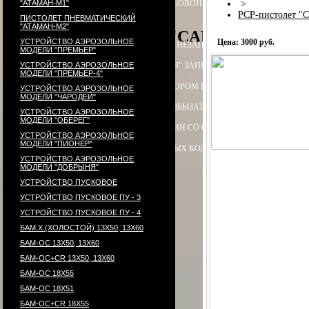
"АТАМАН-М1"
ПАТРОН СИГНАЛЬНЫЙ РЕЗЬБОВОЙ ("СИГНАЛ ОХОТНИКА")
>
П
PCP-пистолет "
ПИСТОЛЕТ ПНЕВМАТИЧЕСКИЙ
"АТАМАН-М2"
PCP-пистолет "CARDINAL", акс
УСТРОЙСТВО АЭРОЗОЛЬНОЕ
Цена: 3000 руб.
ЭЛЕКТРОПРИКЛАД
ПРИКЛАД НЕЗАПРАВЛЯЕМЫЙ В СБОРЕ
ПРИ
МОДЕЛИ "ПРЕМЬЕР"
УСТРОЙСТВО АЭРОЗОЛЬНОЕ
ПРИКЛАД - КОЛБА ("ГОРЯЧАЯ" ЗАПРАВКА) В СБОРЕ
ПРИКЛАД 
МОДЕЛИ "ПРЕМЬЕР-4"
ПРИКЛАД - КОЛБА С РЕДУКТОРОМ ПОПЕРЕЧНЫМ В СБОРЕ
ПЕ
УСТРОЙСТВО АЭРОЗОЛЬНОЕ
МОДЕЛИ "ЧАРОДЕЙ"
РЕДУКТОР ПОПЕРЕЧНЫЙ
КОЛБЫ
ЗАТЫЛЬНИК КОЛБЫ ⌀60-61 В 
УСТРОЙСТВО АЭРОЗОЛЬНОЕ
МОДЕЛИ "ОБЕРЕГ"
СТВОЛ - 320
МАГАЗИН
МАГАЗИН СО СТАЛЬНЫМИ КОНТЕЙНЕР
УСТРОЙСТВО АЭРОЗОЛЬНОЕ
МОДЕЛИ "ПИОНЕР"
КОМПЛЕКТ УПЛОТНИТЕЛЬНЫХ КОЛЕЦ
КОНТЕЙНЕР
ПЕРЕХОД
УСТРОЙСТВО АЭРОЗОЛЬНОЕ
МОДЕЛИ "ДОБРЫНЯ"
УСТРОЙСТВО ПУСКОВОЕ
УСТРОЙСТВО ПУСКОВОЕ ПУ - 3
УСТРОЙСТВО ПУСКОВОЕ ПУ - 4
БАМ.Х (ХОЛОСТОЙ) 13Х50, 13Х60
БАМ-ОС 13Х50, 13Х60
БАМ-ОС+CR 13Х50, 13Х60
БАМ-ОС 18Х55
БАМ-ОС 18Х51
БАМ-OC+CR 18X55