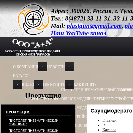
Адрес: 300026, Россия, г. Ту
Тел.: 8(4872) 33-11-31, 33-11-
Mail:
plastgun@gmail.com
,
pla
Наш YouTube канал
О КОМПАНИИ
НОВОСТИ
КАТАЛОГ
ВИДЕО
ГДЕ КУПИТЬ
КАК КУПИТЬ
ПИСТОЛЕТ ПНЕВМАТИЧЕСКИЙ "CARDIN
КАК ОФОРМИ
Продукция
УСТРОЙСТВО АЭРОЗОЛЬНОЕ МОДЕЛИ "ПРЕМЬЕР"
УСТРОЙСТВ
УСТРОЙСТВО АЭРОЗОЛЬНОЕ МОДЕЛИ "ОБЕРЕГ"
УСТРОЙСТВО
Саундмодерато
ПРОДУКЦИЯ
УСТРОЙСТВО ПУСКОВОЕ
УСТРОЙСТВО ПУСКОВОЕ ПУ - 3
УСТ
Главная
ПИСТОЛЕТ ПНЕВМАТИЧЕСКИЙ
"CARDINAL"
>
БАМ-ОС+CR 13Х50, 13Х60
БАМ-ОС 18Х55
БАМ-ОС 18Х51
БАМ-OC+
Каталог
ПИСТОЛЕТ ПНЕВМАТИЧЕСКИЙ