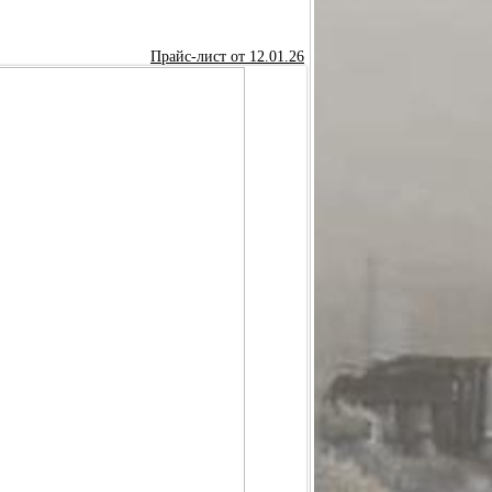
УНДМОДЕРАТОР ИНТЕГРИРОВАННЫЙ МИ-320
Прайс-лист от 12.01.26
СБОРЕ
ПРАВКА) В СБОРЕ
Р
РЕДУКТОР ОСЕВОЙ "ГОРЯЧАЯ ЗАПРАВКА"
САЛЬНАЯ (КОМПЛЕКТ С КРЕПЕЖОМ)
СТВОЛ
РЕХОДНИК G1/8 - КВИК
ЦЕВЬЁ
МАНОМЕТР
СМП МОДЕЛИ "HAMMER"
ция