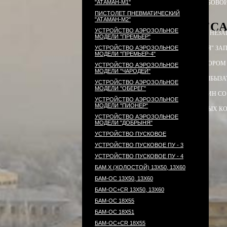
"АТАМАН-М1"
ПАТРОН СИГНАЛЬНЫЙ РЕЗЬБОВОЙ
ПИСТОЛЕТ ПНЕВМАТИЧЕСКИЙ
"АТАМАН-М2"
PCP-пистолет "CA
УСТРОЙСТВО АЭРОЗОЛЬНОЕ
ЭЛЕКТРОПРИКЛАД
ПРИКЛАД НЕЗА
МОДЕЛИ "ПРЕМЬЕР"
УСТРОЙСТВО АЭРОЗОЛЬНОЕ
ПРИКЛАД - КОЛБА ("ГОРЯЧАЯ" ЗАП
МОДЕЛИ "ПРЕМЬЕР-4"
ПРИКЛАД - КОЛБА С РЕДУКТОРОМ
УСТРОЙСТВО АЭРОЗОЛЬНОЕ
МОДЕЛИ "ЧАРОДЕЙ"
РЕДУКТОР ПОПЕРЕЧНЫЙ
КОЛБЫ
ЗА
УСТРОЙСТВО АЭРОЗОЛЬНОЕ
МОДЕЛИ "ОБЕРЕГ"
СТВОЛ - 320
МАГАЗИН
МАГАЗИН СО
УСТРОЙСТВО АЭРОЗОЛЬНОЕ
МОДЕЛИ "ПИОНЕР"
КОМПЛЕКТ УПЛОТНИТЕЛЬНЫХ К
УСТРОЙСТВО АЭРОЗОЛЬНОЕ
МОДЕЛИ "ДОБРЫНЯ"
УСТРОЙСТВО ПУСКОВОЕ
УСТРОЙСТВО ПУСКОВОЕ ПУ - 3
УСТРОЙСТВО ПУСКОВОЕ ПУ - 4
БАМ.Х (ХОЛОСТОЙ) 13Х50, 13Х60
БАМ-ОС 13Х50, 13Х60
БАМ-ОС+CR 13Х50, 13Х60
БАМ-ОС 18Х55
БАМ-ОС 18Х51
БАМ-OC+CR 18X55