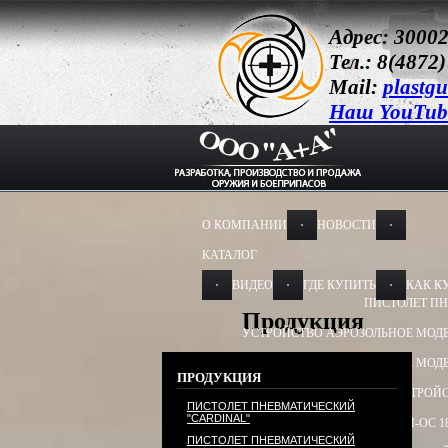
Адрес: 30002
Тел.: 8(4872)
Mail:
plastg
Наш YouTub
О КОМПАНИИ
НОВОСТИ
КАТАЛОГ
ВИДЕО
ГДЕ КУПИТЬ
КАК К
ПИСТОЛЕТ ПН
Продукция
УСТРОЙСТВО АЭРОЗОЛЬНОЕ МОДЕ
УСТРОЙСТВО АЭРОЗОЛЬНОЕ МОДЕ
ПРОДУКЦИЯ
УСТРОЙСТВО ПУСКОВОЕ
УСТРОЙС
ПИСТОЛЕТ ПНЕВМАТИЧЕСКИЙ
"CARDINAL"
БАМ-ОС+CR 13Х50, 13Х60
БАМ-ОС 1
ПИСТОЛЕТ ПНЕВМАТИЧЕСКИЙ