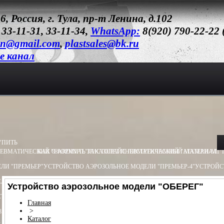
6, Россия, г. Тула, пр-т Ленина, д.102
 33-11-31, 33-11-34,
WhatsApp:
8(920) 790-22-22
un@gmail.com
,
plastsales@bk.ru
e канал
УПИТЬ
ЕВМАТИЧЕСКИЙ "CARDINAL"
КАК ОФОРМИТЬ ЗАКАЗ
ПИСТОЛЕТ ПНЕВМАТИЧЕСКИЙ "АТАМАН-М1"
ПРАЙС ЛИСТ
РЕКЛАМНЫЙ МАТЕРИАЛ
ЛИ "ПРЕМЬЕР"
УСТРОЙСТВО АЭРОЗОЛЬНОЕ МОДЕЛИ "ПРЕМЬЕР-4"
УСТРОЙС
ЛИ "ОБЕРЕГ"
УСТРОЙСТВО АЭРОЗОЛЬНОЕ МОДЕЛИ "ПИОНЕР"
УСТРОЙСТВО 
Устройство аэрозольное модели "ОБЕРЕГ"
ТВО ПУСКОВОЕ ПУ - 3
УСТРОЙСТВО ПУСКОВОЕ ПУ - 4
БАМ.Х (ХОЛОСТОЙ) 13
Главная
>
8Х55
БАМ-ОС 18Х51
БАМ-OC+CR 18X55
БАМ-ОС+CR 18Х51
БАМ.Р-ОС 18Х60
Каталог