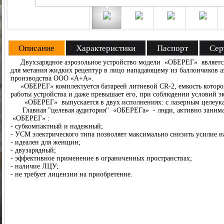
Описание
Характеристики
Паспорт
Сер
Двухзарядное аэрозольное устройство модели «ОБЕРЕГ» является
для метания жидких рецептур в лицо нападающему из баллончиков 
производства ООО «А+А».
«ОБЕРЕГ» комплектуется батареей литиевой CR-2, емкость которой
работы устройства и даже превышает его, при соблюдении условий э
«ОБЕРЕГ» выпускается в двух исполнениях: с лазерным целеуказ
Главная "целевая аудитория" «ОБЕРЕГа» - люди, активно заним
«ОБЕРЕГ» :
- субкомпактный и надежный;
- УСМ электрического типа позволяет максимально снизить усилие 
- идеален для женщин;
- двузарядный;
- эффективное применение в ограниченных пространствах;
- наличие ЛЦУ;
- не требует лицензии на приобретение.