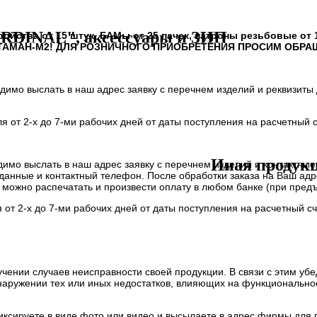
 ("СИГНАЛ ОХОТНИКА")
ПАТРОН ЗВУКОВОЙ РЕЗЬБОВОЙ ("ГРОМ")
САУНДМОДЕРАТОР
СА
RDINAL", аксессуары и ЗИП
а от 15 штук, БАМы от 25 пачек, патроны резьбовые от 1
МАН-М2!
ПРАВЛЯЕМЫЙ В СБОРЕ
ДЛЯ РОЗНИЧНОГО ПРИОБРЕТЕНИЯ ПРОСИМ ОБРАЩ
ПРИКЛАД - РЕЗЕРВУАР В СБОРЕ
ПРИКЛАД - КОЛБА В 
РАВКА) В СБОРЕ
ПРИКЛАД - КОЛБА С РЕДУКТОРОМ ОСЕВЫМ ("ГОРЯЧАЯ" ЗА
 выслать в наш адрес заявку с перечнем изделий и реквизиты д
 ПОПЕРЕЧНЫМ В СБОРЕ
ПЕРЕХОДНИК - К
ПЕРЕХОДНИК КГЗ
ПЕРЕХОДНИК КГЗ
ТЫЛЬНИК КОЛБЫ ⌀60-61 В СБОРЕ
ПЛАНКИ ВИВЕРА
ПЛАНКА ВИВЕРА УНИВЕР
от 2-х до 7-ми рабочих дней от даты поступления на расчетный 
 СТАЛЬНЫМИ КОНТЕЙНЕРАМИ
МАГАЗИН-А, МАГАЗИН-АП
ШТУЦЕР - КВИК
ПЕ
ОЛЕЦ
КОНТЕЙНЕР
ПЕРЕХОДНИК НА ОГНЕТУШИТЕЛЬ
Иная продук
 выслать в наш адрес заявку с перечнем изделий и контактные 
данные и контактный телефон. После обработки заказа на Ваш адр
т можно распечатать и произвести оплату в любом банке (при пре
от 2-х до 7-ми рабочих дней от даты поступления на расчетный с
нии случаев неисправности своей продукции. В связи с этим убе
наружении тех или иных недостатков, влияющих на функциональнос
иксируете в виде фото или видео и высылаете в адрес фирмы для 