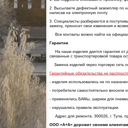
2. Высылаете дефектный экземпляр по н
написав на электронную почту.
3. Специалисты разбираются в поступивш
замену, приносит свои извинения и воз
Все контакты можно найти на официа
Гарантии
На наши изделия дается гарантия от дв
связанные с транспортировкой товара ос
Замена изделий через торговую сеть о
Гарантийные обязательства не распрост
- изделия использовались не по назначе
- потребители самостоятельно вносили и
- применялись БАМы, шарики для пневма
- нарушались правила эксплуатации.
Адрес для ремонта: 300026, г. Тула, пр
ООО «А+А» дорожит своими клиентами