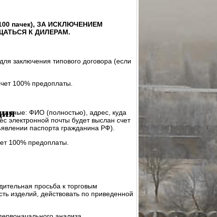
УНДМОДЕРАТОР ИНТЕГРИРОВАННЫЙ МИ-320
00 пачек),
ЗА
ИСКЛЮЧЕНИЕМ
АТЬСЯ К ДИЛЕРАМ.
СБОРЕ
ПРАВКА) В СБОРЕ
ля заключения типового договора (если
Р
РЕДУКТОР ОСЕВОЙ "ГОРЯЧАЯ ЗАПРАВКА"
САЛЬНАЯ (КОМПЛЕКТ С КРЕПЕЖОМ)
СТВОЛ
счет 100% предоплаты.
РЕХОДНИК G1/8 - КВИК
ЦЕВЬЁ
МАНОМЕТР
СМП МОДЕЛИ "HAMMER"
ция
данные: ФИО (полностью), адрес, куда
ес электронной почты будет выслан счет
дъявлении паспорта гражданина РФ).
чет 100% предоплаты.
дительная просьба к торговым
ть изделий, действовать по приведенной
первоначального анализа.