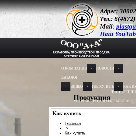
Адрес: 30002
Тел.: 8(4872)
Mail:
plastg
Наш YouTub
О КОМПАНИИ
НОВОСТИ
КАТАЛОГ
ВИДЕО
ГДЕ КУПИТЬ
КАК К
ПИСТОЛЕТ ПН
Продукция
УСТРОЙСТВО АЭРОЗОЛЬНОЕ МОДЕ
УСТРОЙСТВО АЭРОЗОЛЬНОЕ МОДЕ
Как купить
УСТРОЙСТВО ПУСКОВОЕ
УСТРОЙС
Главная
>
БАМ-ОС+CR 13Х50, 13Х60
БАМ-ОС 1
Как купить