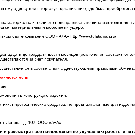
ашему адресу или в торговую организацию, где была приобретена 
их материалах и, если это неисправность по вине изготовителя, т
мещает материальный и моральный ущерб.
льном сайте компании ООО «А+А»
http://www.tulataman.ru/
.
енадцати до тридцати шести месяцев (исключения составляют эл
уществляются за счет покупателя.
существляется в соответствии с действующими правилами обмена.
раняются если:
нию;
зменения в конструкцию изделий;
тики, пиротехнические средства, не предназначенные для издели
-т. Ленина, д. 102, ООО «А+А».
 и рассмотрит все предложения по улучшению работы с пот