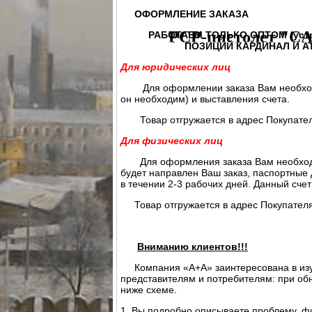
ПАТРОН СИГНАЛЬНЫЙ РЕЗЬБОВОЙ
ОФОРМЛЕНИЕ ЗАКАЗА
PCP-пистолет "CA
РАБОТАЕМ ТОЛЬКО ОПТОМ (устройств
ПОЗИЦИЙ КАРДИНАЛ И АТА
ЭЛЕКТРОПРИКЛАД
ПРИКЛАД НЕЗА
Для юридических лиц
ПРИКЛАД - КОЛБА ("ГОРЯЧАЯ" ЗАП
Для оформлении заказа Вам необходимо
ПРИКЛАД - КОЛБА С РЕДУКТОРОМ
он необходим) и выставления счета.
РЕДУКТОР ПОПЕРЕЧНЫЙ
КОЛБЫ
ЗА
Товар отгружается в адрес Покупателя 
СТВОЛ - 320
МАГАЗИН
МАГАЗИН СО
Для физических лиц
КОМПЛЕКТ УПЛОТНИТЕЛЬНЫХ К
Для оформления заказа Вам необходимо
будет направлен Ваш заказ, паспортные 
в течении 2-3 рабочих дней. Данный сче
Товар отгружается в адрес Покупателя 
Вниманию клиентов!!!
Компания «А+А» заинтересована в изуче
представителям и потребителям: при об
ниже схеме.
1. Вы подробно описываете проблему, ф