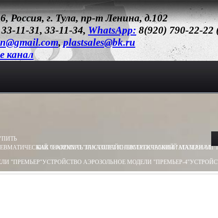
6, Россия, г. Тула, пр-т Ленина, д.102
 33-11-31, 33-11-34,
WhatsApp:
8(920) 790-22-22
un@gmail.com
,
plastsales@bk.ru
e канал
УПИТЬ
ЕВМАТИЧЕСКИЙ "CARDINAL"
КАК ОФОРМИТЬ ЗАКАЗ
ПИСТОЛЕТ ПНЕВМАТИЧЕСКИЙ "АТАМАН-М1"
ПРАЙС ЛИСТ
РЕКЛАМНЫЙ МАТЕРИАЛ
ЛИ "ПРЕМЬЕР"
УСТРОЙСТВО АЭРОЗОЛЬНОЕ МОДЕЛИ "ПРЕМЬЕР-4"
УСТРОЙС
ЛИ "ОБЕРЕГ"
УСТРОЙСТВО АЭРОЗОЛЬНОЕ МОДЕЛИ "ПИОНЕР"
УСТРОЙСТВО 
ТВО ПУСКОВОЕ ПУ - 3
УСТРОЙСТВО ПУСКОВОЕ ПУ - 4
БАМ.Х (ХОЛОСТОЙ) 13
8Х55
БАМ-ОС 18Х51
БАМ-OC+CR 18X55
БАМ-ОС+CR 18Х51
БАМ.Р-ОС 18Х60