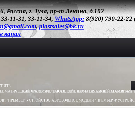
6, Россия, г. Тула, пр-т Ленина, д.102
 33-11-31, 33-11-34,
WhatsApp:
8(920) 790-22-22
un@gmail.com
,
plastsales@bk.ru
e канал
УПИТЬ
ЕВМАТИЧЕСКИЙ "CARDINAL"
КАК ОФОРМИТЬ ЗАКАЗ
ПИСТОЛЕТ ПНЕВМАТИЧЕСКИЙ "АТАМАН-М1"
ПРАЙС ЛИСТ
РЕКЛАМНЫЙ МАТЕРИАЛ
ЛИ "ПРЕМЬЕР"
УСТРОЙСТВО АЭРОЗОЛЬНОЕ МОДЕЛИ "ПРЕМЬЕР-4"
УСТРОЙС
ЛИ "ОБЕРЕГ"
УСТРОЙСТВО АЭРОЗОЛЬНОЕ МОДЕЛИ "ПИОНЕР"
УСТРОЙСТВО 
ТВО ПУСКОВОЕ ПУ - 3
УСТРОЙСТВО ПУСКОВОЕ ПУ - 4
БАМ.Х (ХОЛОСТОЙ) 13
8Х55
БАМ-ОС 18Х51
БАМ-OC+CR 18X55
БАМ-ОС+CR 18Х51
БАМ.Р-ОС 18Х60