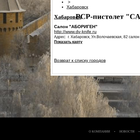
>
ПАТРОН СИГНАЛЬНЫЙ РЕЗЬБОВОЙ
Хабаровск
PCP-пистолет "CA
Хабаровск
ЭЛЕКТРОПРИКЛАД
ПРИКЛАД НЕЗА
Салон "АБОРИГЕН"
ПРИКЛАД - КОЛБА ("ГОРЯЧАЯ" ЗАП
http://www.dv-knife.ru
Адрес: г. Хабаровск, Ул.Волочаевская, 82 сало
ПРИКЛАД - КОЛБА С РЕДУКТОРОМ
Показать карту
РЕДУКТОР ПОПЕРЕЧНЫЙ
КОЛБЫ
ЗА
СТВОЛ - 320
МАГАЗИН
МАГАЗИН СО
Возврат к списку городов
КОМПЛЕКТ УПЛОТНИТЕЛЬНЫХ К
О КОМПАНИИ
НОВОСТИ