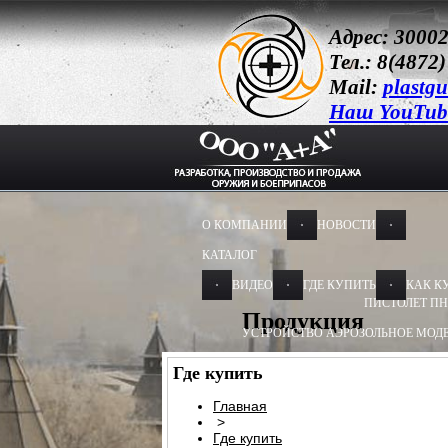
Адрес: 30002
Тел.: 8(4872)
Mail:
plastg
Наш YouTub
О КОМПАНИИ
НОВОСТИ
КАТАЛОГ
ВИДЕО
ГДЕ КУПИТЬ
КАК К
ПИСТОЛЕТ ПН
Продукция
УСТРОЙСТВО АЭРОЗОЛЬНОЕ МОДЕ
УСТРОЙСТВО АЭРОЗОЛЬНОЕ МОДЕ
Где купить
УСТРОЙСТВО ПУСКОВОЕ
УСТРОЙС
Главная
>
БАМ-ОС+CR 13Х50, 13Х60
БАМ-ОС 1
Где купить