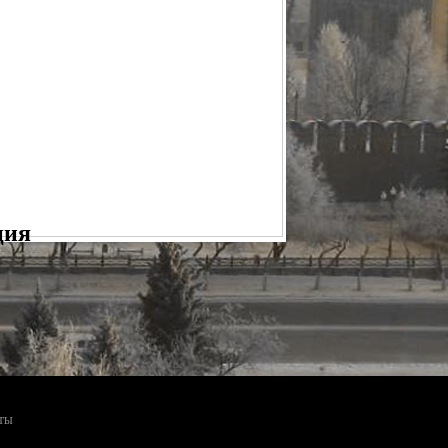
УНДМОДЕРАТОР ИНТЕГРИРОВАННЫЙ МИ-320
СБОРЕ
ПРАВКА) В СБОРЕ
Р
РЕДУКТОР ОСЕВОЙ "ГОРЯЧАЯ ЗАПРАВКА"
САЛЬНАЯ (КОМПЛЕКТ С КРЕПЕЖОМ)
СТВОЛ
РЕХОДНИК G1/8 - КВИК
ЦЕВЬЁ
МАНОМЕТР
СМП МОДЕЛИ "HAMMER"
ция
ТЫ