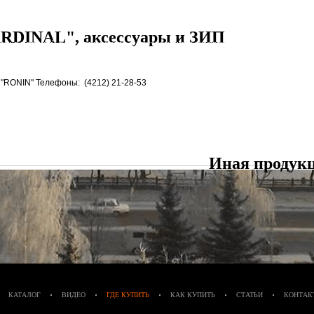
 ("СИГНАЛ ОХОТНИКА")
ПАТРОН ЗВУКОВОЙ РЕЗЬБОВОЙ ("ГРОМ")
САУНДМОДЕРАТОР
СА
RDINAL", аксессуары и ЗИП
ПРАВЛЯЕМЫЙ В СБОРЕ
ПРИКЛАД - РЕЗЕРВУАР В СБОРЕ
ПРИКЛАД - КОЛБА В 
РАВКА) В СБОРЕ
ПРИКЛАД - КОЛБА С РЕДУКТОРОМ ОСЕВЫМ ("ГОРЯЧАЯ" ЗА
н "RONIN"
Телефоны: (4212) 21-28-53
 ПОПЕРЕЧНЫМ В СБОРЕ
ПЕРЕХОДНИК - К
ПЕРЕХОДНИК КГЗ
ПЕРЕХОДНИК КГЗ
ТЫЛЬНИК КОЛБЫ ⌀60-61 В СБОРЕ
ПЛАНКИ ВИВЕРА
ПЛАНКА ВИВЕРА УНИВЕР
 СТАЛЬНЫМИ КОНТЕЙНЕРАМИ
МАГАЗИН-А, МАГАЗИН-АП
ШТУЦЕР - КВИК
ПЕ
ОЛЕЦ
КОНТЕЙНЕР
ПЕРЕХОДНИК НА ОГНЕТУШИТЕЛЬ
Иная продук
КАТАЛОГ
ВИДЕО
ГДЕ КУПИТЬ
КАК КУПИТЬ
СТАТЬИ
КОНТАК