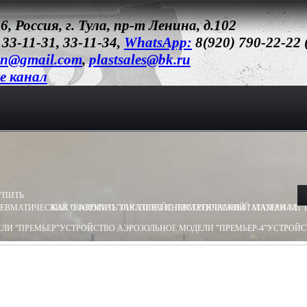
6, Россия, г. Тула, пр-т Ленина, д.102
 33-11-31, 33-11-34,
WhatsApp:
8(920) 790-22-22
un@gmail.com
,
plastsales@bk.ru
e канал
УПИТЬ
ЕВМАТИЧЕСКИЙ "CARDINAL"
КАК ОФОРМИТЬ ЗАКАЗ
ПИСТОЛЕТ ПНЕВМАТИЧЕСКИЙ "АТАМАН-М1"
ПРАЙС ЛИСТ
РЕКЛАМНЫЙ МАТЕРИАЛ
ЛИ "ПРЕМЬЕР"
УСТРОЙСТВО АЭРОЗОЛЬНОЕ МОДЕЛИ "ПРЕМЬЕР-4"
УСТРОЙС
ЛИ "ОБЕРЕГ"
УСТРОЙСТВО АЭРОЗОЛЬНОЕ МОДЕЛИ "ПИОНЕР"
УСТРОЙСТВО 
ТВО ПУСКОВОЕ ПУ - 3
УСТРОЙСТВО ПУСКОВОЕ ПУ - 4
БАМ.Х (ХОЛОСТОЙ) 13
8Х55
БАМ-ОС 18Х51
БАМ-OC+CR 18X55
БАМ-ОС+CR 18Х51
БАМ.Р-ОС 18Х60