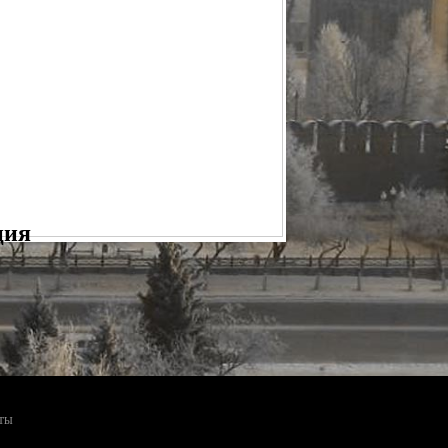
УНДМОДЕРАТОР ИНТЕГРИРОВАННЫЙ МИ-320
СБОРЕ
ПРАВКА) В СБОРЕ
Р
РЕДУКТОР ОСЕВОЙ "ГОРЯЧАЯ ЗАПРАВКА"
САЛЬНАЯ (КОМПЛЕКТ С КРЕПЕЖОМ)
СТВОЛ
РЕХОДНИК G1/8 - КВИК
ЦЕВЬЁ
МАНОМЕТР
СМП МОДЕЛИ "HAMMER"
ция
ТЫ