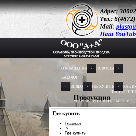
Адрес: 30002
Тел.: 8(4872)
Mail:
plastg
Наш YouTub
О КОМПАНИИ
НОВОСТИ
КАТАЛОГ
ВИДЕО
ГДЕ КУПИТЬ
КАК К
ПИСТОЛЕТ ПН
Продукция
УСТРОЙСТВО АЭРОЗОЛЬНОЕ МОДЕ
УСТРОЙСТВО АЭРОЗОЛЬНОЕ МОДЕ
Где купить
УСТРОЙСТВО ПУСКОВОЕ
УСТРОЙС
Главная
>
БАМ-ОС+CR 13Х50, 13Х60
БАМ-ОС 1
Где купить