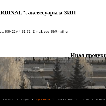
 ("СИГНАЛ ОХОТНИКА")
ПАТРОН ЗВУКОВОЙ РЕЗЬБОВОЙ ("ГРОМ")
САУНДМОДЕРАТОР
СА
RDINAL", аксессуары и ЗИП
ПРАВЛЯЕМЫЙ В СБОРЕ
ПРИКЛАД - РЕЗЕРВУАР В СБОРЕ
ПРИКЛАД - КОЛБА В 
РАВКА) В СБОРЕ
ПРИКЛАД - КОЛБА С РЕДУКТОРОМ ОСЕВЫМ ("ГОРЯЧАЯ" ЗА
 ПОПЕРЕЧНЫМ В СБОРЕ
ПЕРЕХОДНИК - К
ПЕРЕХОДНИК КГЗ
ПЕРЕХОДНИК КГЗ
л.: 8(8422)44-81-72, E-mail:
sdo-95@mail.ru
ТЫЛЬНИК КОЛБЫ ⌀60-61 В СБОРЕ
ПЛАНКИ ВИВЕРА
ПЛАНКА ВИВЕРА УНИВЕР
 СТАЛЬНЫМИ КОНТЕЙНЕРАМИ
МАГАЗИН-А, МАГАЗИН-АП
ШТУЦЕР - КВИК
ПЕ
ОЛЕЦ
КОНТЕЙНЕР
ПЕРЕХОДНИК НА ОГНЕТУШИТЕЛЬ
Иная продук
КАТАЛОГ
ВИДЕО
ГДЕ КУПИТЬ
КАК КУПИТЬ
СТАТЬИ
КОНТАК