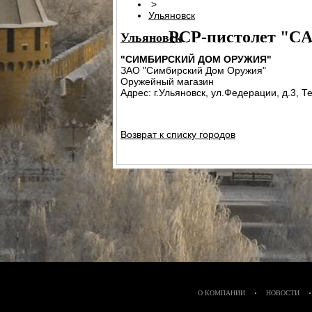
>
ПАТРОН СИГНАЛЬНЫЙ РЕЗЬБОВОЙ
Ульяновск
PCP-пистолет "CA
Ульяновск
ЭЛЕКТРОПРИКЛАД
ПРИКЛАД НЕЗА
"СИМБИРСКИЙ ДОМ ОРУЖИЯ"
ПРИКЛАД - КОЛБА ("ГОРЯЧАЯ" ЗАП
ЗАО "Симбирский Дом Оружия"
Оружейный магазин
ПРИКЛАД - КОЛБА С РЕДУКТОРОМ
Адрес: г.Ульяновск, ул.Федерации, д.3, Те
РЕДУКТОР ПОПЕРЕЧНЫЙ
КОЛБЫ
ЗА
СТВОЛ - 320
МАГАЗИН
МАГАЗИН СО
Возврат к списку городов
КОМПЛЕКТ УПЛОТНИТЕЛЬНЫХ К
О КОМПАНИИ
НОВОСТИ